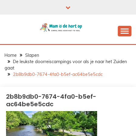
Ga
naar
de
inhoud
Home
Slapen
De leukste doorreiscampings voor als je naar het Zuiden
gaat
2b8b9db0-7674-4fa0-b5ef-ac64be5e5cdc
2b8b9db0-7674-4fa0-b5ef-
ac64be5e5cdc