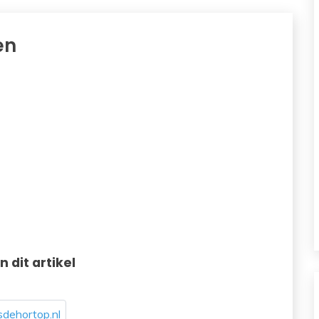
en
in dit artikel
dehortop.nl