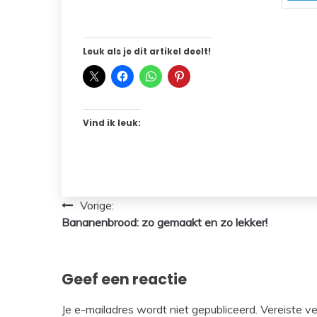
Leuk als je dit artikel deelt!
Vind ik leuk:
Bericht
Vorige:
Bananenbrood: zo gemaakt en zo lekker!
navigatie
Geef een reactie
Je e-mailadres wordt niet gepubliceerd.
Vereiste v