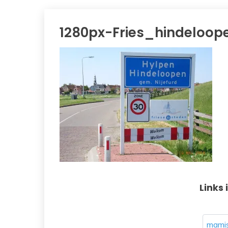
1280px-Fries_hindeloop
Links 
mamis