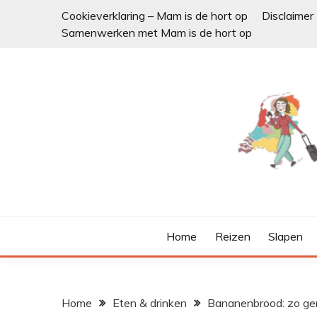
Ga
Cookieverklaring – Mam is de hort op
Disclaimer
naar
Samenwerken met Mam is de hort op
de
inhoud
Home
Reizen
Slapen
Home
Eten & drinken
Bananenbrood: zo gem