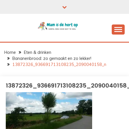
Ga
naar
de
inhoud
Home
Eten & drinken
Bananenbrood: zo gemaakt en zo lekker!
13872326_936691713108235_2090040158_n
13872326_936691713108235_2090040158