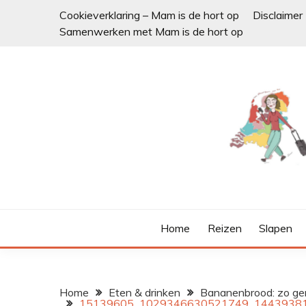
Ga
Cookieverklaring – Mam is de hort op
Disclaimer
naar
Samenwerken met Mam is de hort op
de
inhoud
Home
Reizen
Slapen
Home
Eten & drinken
Bananenbrood: zo gem
15139605_1029346630521749_1443938