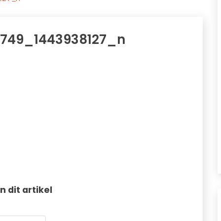
1749_1443938127_n
in dit artikel