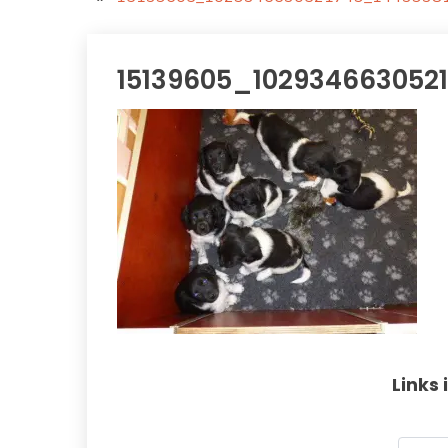
15139605_102934663052
Links 