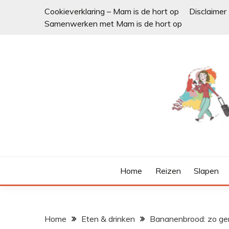
Ga
Cookieverklaring – Mam is de hort op
Disclaimer
naar
Samenwerken met Mam is de hort op
de
inhoud
Home
Reizen
Slapen
Home
Eten & drinken
Bananenbrood: zo gem