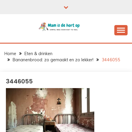
Ga
naar
de
inhoud
Home
Eten & drinken
Bananenbrood: zo gemaakt en zo lekker!
3446055
3446055