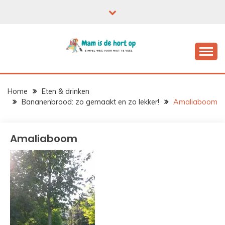
Ga
naar
de
inhoud
Home
Eten & drinken
Bananenbrood: zo gemaakt en zo lekker!
Amaliaboom
Amaliaboom