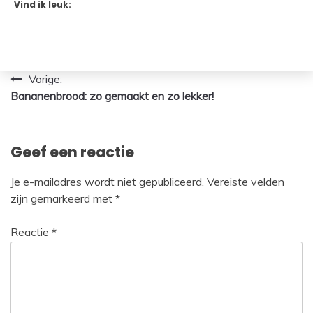
Vind ik leuk:
Bericht
Vorige:
Bananenbrood: zo gemaakt en zo lekker!
navigatie
Geef een reactie
Je e-mailadres wordt niet gepubliceerd.
Vereiste velden
zijn gemarkeerd met
*
Reactie
*