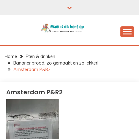
Ga
naar
de
inhoud
Home
Eten & drinken
Bananenbrood: zo gemaakt en zo lekker!
Amsterdam P&R2
Amsterdam P&R2