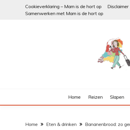
Ga
Cookieverklaring – Mam is de hort op
Disclaimer
naar
Samenwerken met Mam is de hort op
de
inhoud
Home
Reizen
Slapen
Home
Eten & drinken
Bananenbrood: zo gem