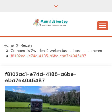
Ga
naar
de
inhoud
Home
Reizen
Camperreis Zweden: 2 weken tussen bossen en meren
f8102ac1-e74d-4185-a6be-eba7e4045487
f8102ac1-e74d-4185-a6be-
eba7e4045487