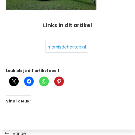
Links in dit artikel
mamisdehortop.nl
Leuk als je dit artikel deelt!
Vind ik leuk:
Bericht
Vorige: