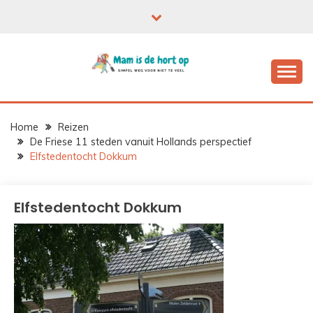
Ga
naar
de
inhoud
Home
Reizen
De Friese 11 steden vanuit Hollands perspectief
Elfstedentocht Dokkum
Elfstedentocht Dokkum