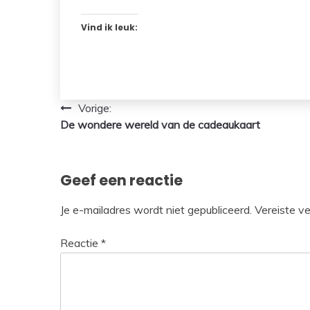
Vind ik leuk:
Bericht
Vorige:
De wondere wereld van de cadeaukaart
navigatie
Geef een reactie
Je e-mailadres wordt niet gepubliceerd.
Vereiste v
Reactie
*