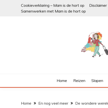
Ga
Cookieverklaring – Mam is de hort op
Disclaimer
naar
Samenwerken met Mam is de hort op
de
inhoud
Home
Reizen
Slapen
Home
En nog veel meer
De wondere werel