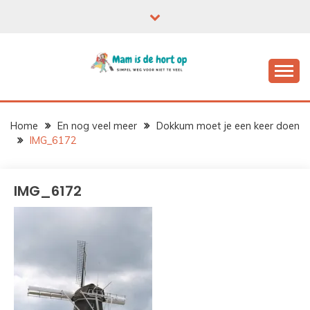
Ga
naar
de
inhoud
Home
En nog veel meer
Dokkum moet je een keer doen
IMG_6172
IMG_6172