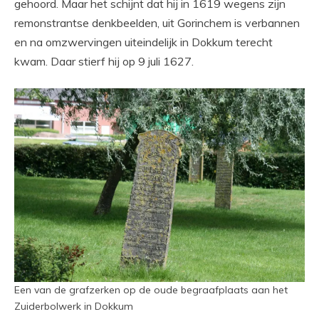
gehoord. Maar het schijnt dat hij in 1619 wegens zijn
remonstrantse denkbeelden, uit Gorinchem is verbannen
en na omzwervingen uiteindelijk in Dokkum terecht
kwam. Daar stierf hij op 9 juli 1627.
Een van de grafzerken op de oude begraafplaats aan het
Zuiderbolwerk in Dokkum