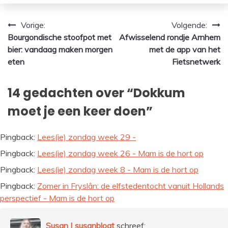
Bericht
Vorige:
Volgende:
Bourgondische stoofpot met
Afwisselend rondje Arnhem
navigatie
bier: vandaag maken morgen
met de app van het
eten
Fietsnetwerk
14 gedachten over “
Dokkum
moet je een keer doen
”
Pingback:
Lees(ie) zondag week 29 -
Pingback:
Lees(ie) zondag week 26 - Mam is de hort op
Pingback:
Lees(ie) zondag week 8 - Mam is de hort op
Pingback:
Zomer in Fryslân: de elfstedentocht vanuit Hollands
perspectief - Mam is de hort op
Susan | susanblogt
schreef: