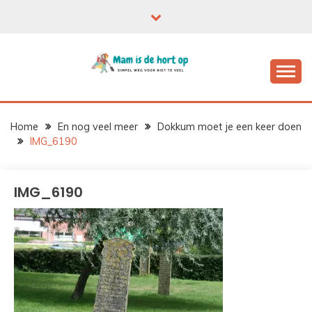
Ga
naar
de
inhoud
Home
En nog veel meer
Dokkum moet je een keer doen
IMG_6190
IMG_6190