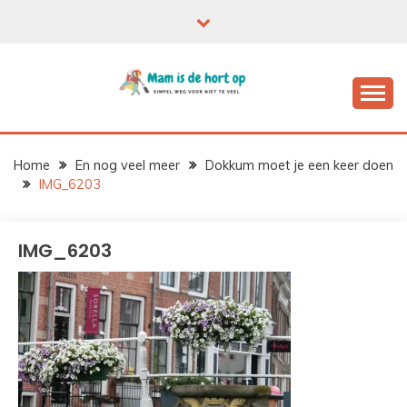
Ga
naar
de
inhoud
Home
En nog veel meer
Dokkum moet je een keer doen
IMG_6203
IMG_6203