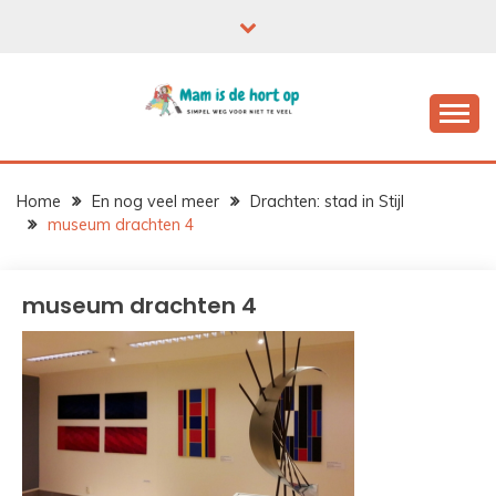
Ga
naar
de
inhoud
Home
En nog veel meer
Drachten: stad in Stijl
museum drachten 4
museum drachten 4