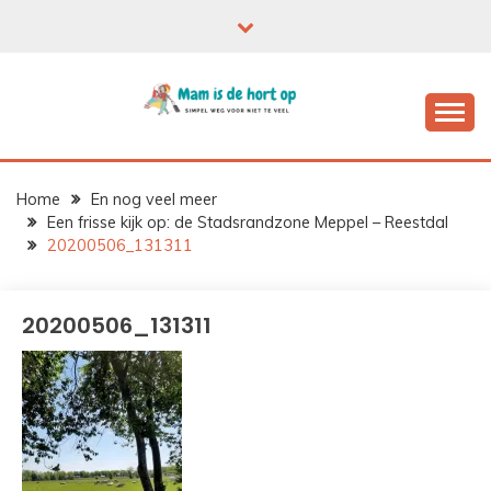
Ga
naar
de
inhoud
Home
En nog veel meer
Een frisse kijk op: de Stadsrandzone Meppel – Reestdal
20200506_131311
20200506_131311