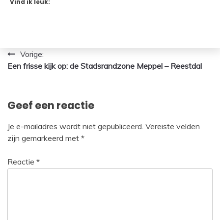
Vind ik leuk:
Bericht
Vorige:
Een frisse kijk op: de Stadsrandzone Meppel – Reestdal
navigatie
Geef een reactie
Je e-mailadres wordt niet gepubliceerd.
Vereiste velden
zijn gemarkeerd met
*
Reactie
*