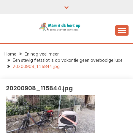
Ga
naar
de
inhoud
Home
En nog veel meer
Een stevig fietsslot is op vakantie geen overbodige luxe
20200908_115844.jpg
20200908_115844.jpg