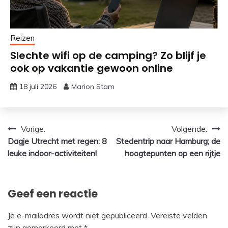
Reizen
Slechte wifi op de camping? Zo blijf je
ook op vakantie gewoon online
18 juli 2026
Marion Stam
Bericht
Vorige:
Volgende:
Dagje Utrecht met regen: 8
Stedentrip naar Hamburg; de
navigatie
leuke indoor-activiteiten!
hoogtepunten op een rijtje
Geef een reactie
Je e-mailadres wordt niet gepubliceerd.
Vereiste velden
zijn gemarkeerd met
*