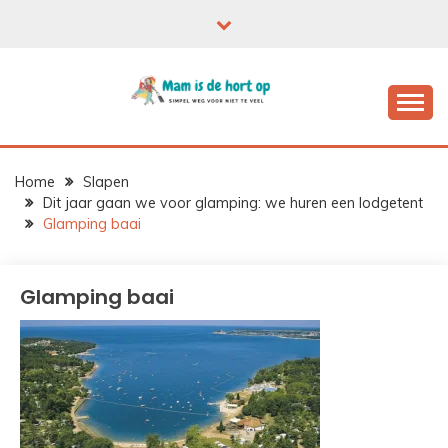
Ga
naar
de
inhoud
Home
Slapen
Dit jaar gaan we voor glamping: we huren een lodgetent
Glamping baai
Glamping baai