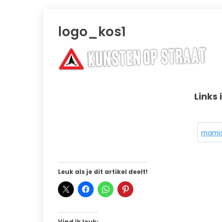
logo_kos1
Links 
mamis
Leuk als je dit artikel deelt!
Vind ik leuk: