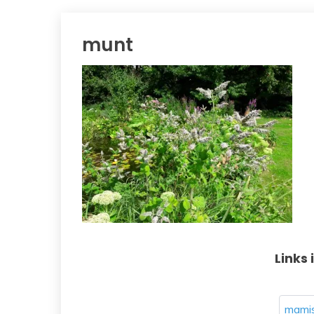
munt
Links 
mamis