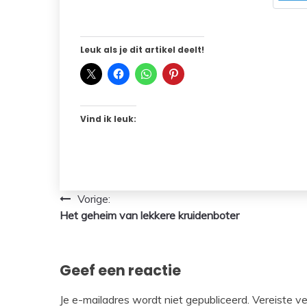
Leuk als je dit artikel deelt!
Vind ik leuk:
Bericht
Vorige:
Het geheim van lekkere kruidenboter
navigatie
Geef een reactie
Je e-mailadres wordt niet gepubliceerd.
Vereiste v