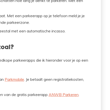
nschatten hoe lang je denkt te parkeren. Met een
at. Met een parkeerapp op je telefoon meld je je
nde parkeerzone.
eestal met een automatische incasso.
zoal?
edkope parkeerapps die ik hieronder voor je op een
van
Parkmobile
. Je betaalt geen registratiekosten,
n van de gratis parkeerapp
ANWB Parkeren
.