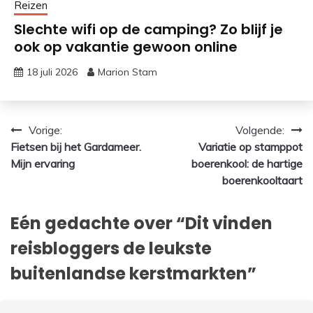
Reizen
Slechte wifi op de camping? Zo blijf je
ook op vakantie gewoon online
18 juli 2026
Marion Stam
Bericht
Vorige:
Volgende:
Fietsen bij het Gardameer.
Variatie op stamppot
navigatie
Mijn ervaring
boerenkool: de hartige
boerenkooltaart
Eén gedachte over “
Dit vinden
reisbloggers de leukste
buitenlandse kerstmarkten
”