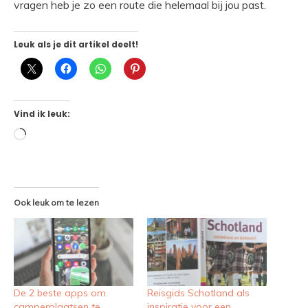
vragen heb je zo een route die helemaal bij jou past.
Leuk als je dit artikel deelt!
Vind ik leuk:
Aan
het
laden...
Ook leuk om te lezen
De 2 beste apps om
Reisgids Schotland als
camperplaatsen te
inspiratie voor een