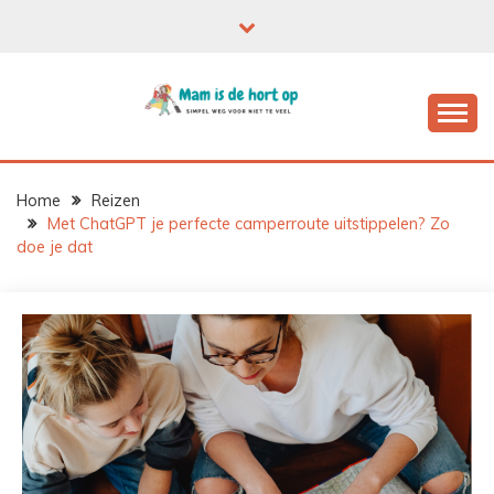
Ga
naar
de
inhoud
Home
Reizen
Met ChatGPT je perfecte camperroute uitstippelen? Zo
doe je dat