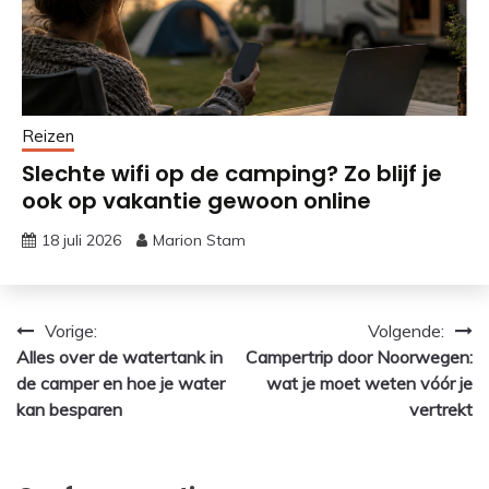
Reizen
Slechte wifi op de camping? Zo blijf je
ook op vakantie gewoon online
18 juli 2026
Marion Stam
Bericht
Vorige:
Volgende:
Alles over de watertank in
Campertrip door Noorwegen:
navigatie
de camper en hoe je water
wat je moet weten vóór je
kan besparen
vertrekt