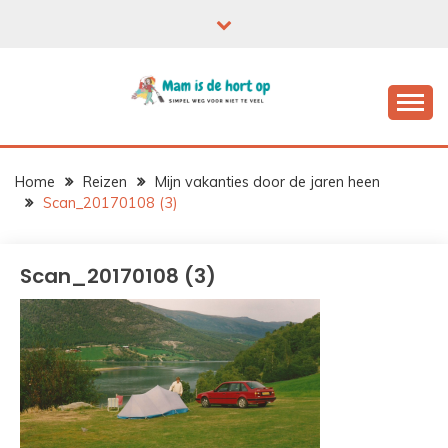
Ga
naar
de
inhoud
Home
Reizen
Mijn vakanties door de jaren heen
Scan_20170108 (3)
Scan_20170108 (3)