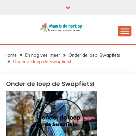
Ga
naar
de
inhoud
Home
En nog veel meer
Onder de loep: Swapfiets
Onder de loep de Swapfietsl
Onder de loep de Swapfietsl