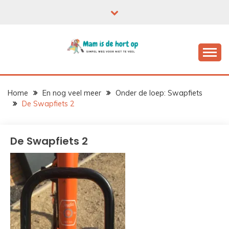
Ga
naar
de
inhoud
Home
En nog veel meer
Onder de loep: Swapfiets
De Swapfiets 2
De Swapfiets 2