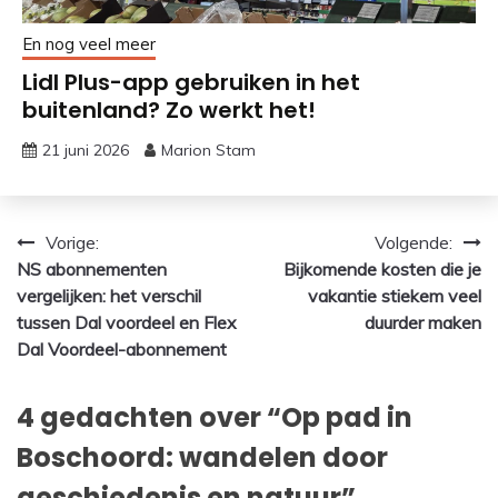
En nog veel meer
Lidl Plus-app gebruiken in het
buitenland? Zo werkt het!
21 juni 2026
Marion Stam
Bericht
Vorige:
Volgende:
NS abonnementen
Bijkomende kosten die je
navigatie
vergelijken: het verschil
vakantie stiekem veel
tussen Dal voordeel en Flex
duurder maken
Dal Voordeel-abonnement
4 gedachten over “
Op pad in
Boschoord: wandelen door
geschiedenis en natuur
”