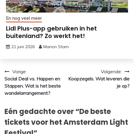
En nog veel meer
Lidl Plus-app gebruiken in het
buitenland? Zo werkt het!
21 juni 2026
Marion Stam
Bericht
Vorige:
Volgende:
Social Deal vs. Happen en
Koopzegels. Wat leveren die
navigatie
Stappen. Wat is het beste
je op?
wandelarrangement?
Eén gedachte over “
De beste
tickets voor het Amsterdam Light
Festival
”