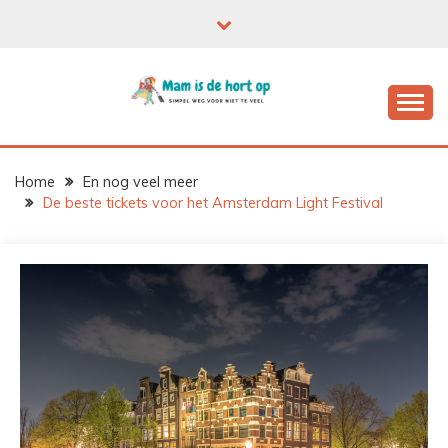
Ga
naar
de
inhoud
Home
En nog veel meer
De beste tickets voor het Amsterdam Light Festival