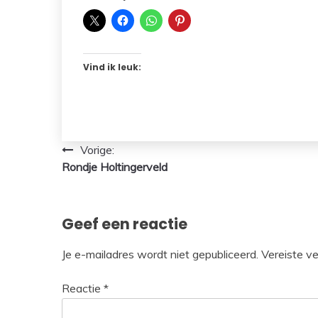
Vind ik leuk:
Bericht
Vorige:
Rondje Holtingerveld
navigatie
Geef een reactie
Je e-mailadres wordt niet gepubliceerd.
Vereiste v
Reactie
*