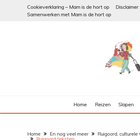
Ga
Cookieverklaring – Mam is de hort op
Disclaimer
naar
Samenwerken met Mam is de hort op
de
inhoud
Home
Reizen
Slapen
Home
En nog veel meer
Ruigoord, culturel
Ruigoord teksten