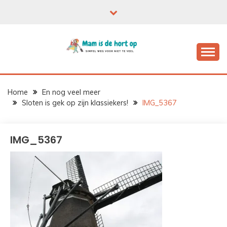
Ga
naar
de
inhoud
Home
En nog veel meer
Sloten is gek op zijn klassiekers!
IMG_5367
IMG_5367