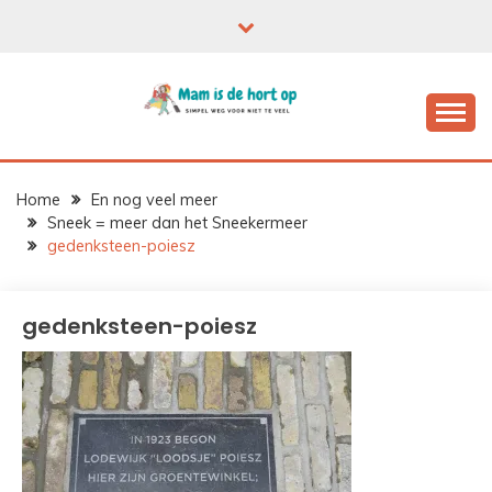
Ga
naar
de
inhoud
Home
En nog veel meer
Sneek = meer dan het Sneekermeer
gedenksteen-poiesz
gedenksteen-poiesz