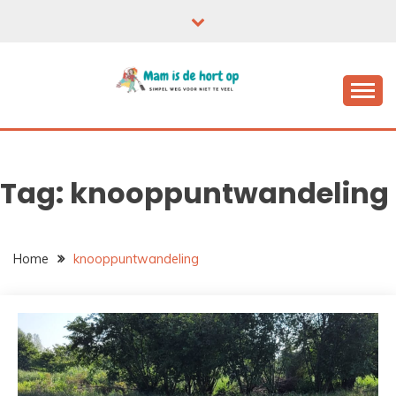
Ga
naar
de
inhoud
Tag:
knooppuntwandeling
Home
knooppuntwandeling