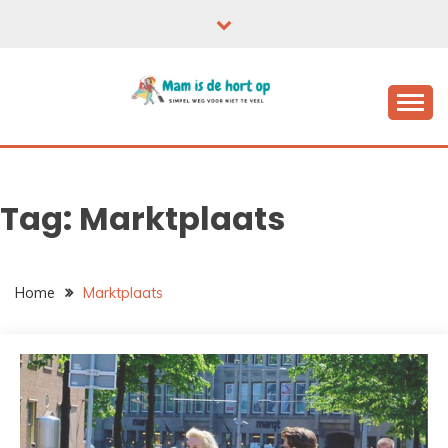
Ga
naar
de
inhoud
Tag:
Marktplaats
Home
Marktplaats