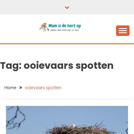
Ga
naar
de
inhoud
Tag:
ooievaars spotten
Home
ooievaars spotten