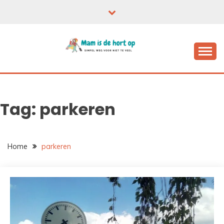
Ga
naar
de
inhoud
Tag:
parkeren
Home
parkeren