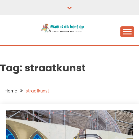
Ga
naar
de
inhoud
Tag:
straatkunst
Home
straatkunst