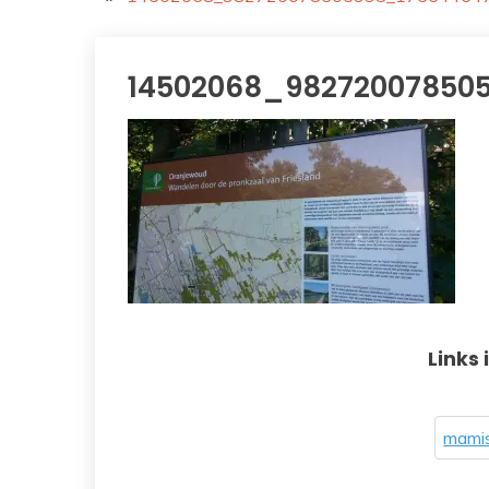
14502068_98272007850
Links 
mamis