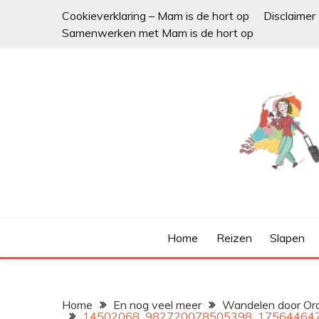
Ga
Cookieverklaring – Mam is de hort op
Disclaimer
naar
Samenwerken met Mam is de hort op
de
inhoud
Home
Reizen
Slapen
Home
En nog veel meer
Wandelen door Ora
14502068_982720078505398_17564464