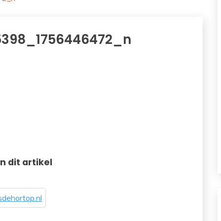
5398_1756446472_n
in dit artikel
dehortop.nl