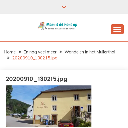
Ga
naar
de
inhoud
Home
En nog veel meer
Wandelen in het Mullerthal
20200910_130215.jpg
20200910_130215.jpg