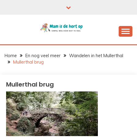
Ga
naar
de
inhoud
Home
En nog veel meer
Wandelen in het Mullerthal
Mullerthal brug
Mullerthal brug