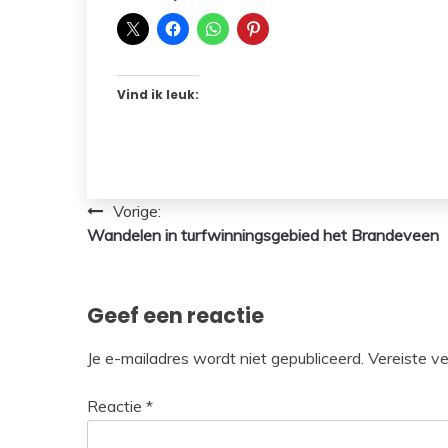
Vind ik leuk:
Bericht
Vorige:
Wandelen in turfwinningsgebied het Brandeveen
navigatie
Geef een reactie
Je e-mailadres wordt niet gepubliceerd.
Vereiste v
Reactie
*