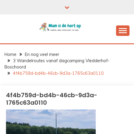
Ga
naar
de
inhoud
Home
En nog veel meer
3 Wandelroutes vanaf dagcamping Vledderhof-
Boschoord
4f4b759d-bd4b-46cb-9d3a-1765c63a0110
4f4b759d-bd4b-46cb-9d3a-
1765c63a0110