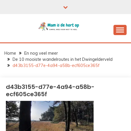
Ga
naar
de
inhoud
Home
En nog veel meer
De 10 mooiste wandelroutes in het Dwingelderveld
d43b3155-d77e-4a94-a58b-ecf605ce365f
d43b3155-d77e-4a94-a58b-
ecf605ce365f