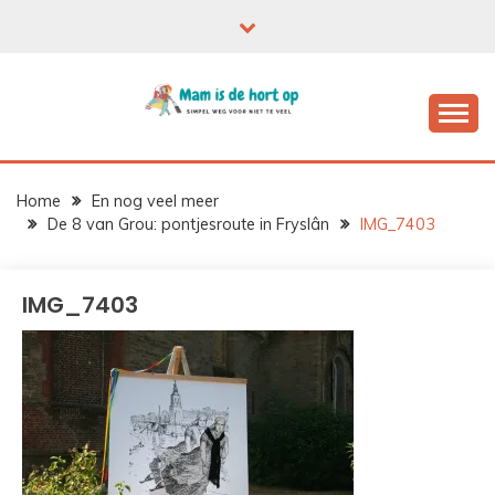
Ga
naar
de
inhoud
Home
En nog veel meer
De 8 van Grou: pontjesroute in Fryslân
IMG_7403
IMG_7403