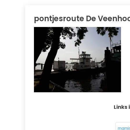
pontjesroute De Veenho
Links 
mamis