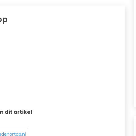
op
in dit artikel
dehortop.nl