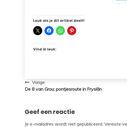
Leuk als je dit artikel deelt!
Vind ik leuk:
Bericht
Vorige:
De 8 van Grou: pontjesroute in Fryslân
navigatie
Geef een reactie
Je e-mailadres wordt niet gepubliceerd.
Vereiste v